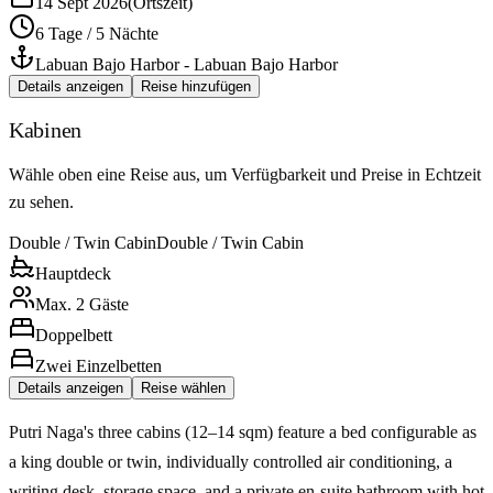
14 Sept 2026
(
Ortszeit
)
6 Tage / 5 Nächte
Labuan Bajo Harbor
-
Labuan Bajo Harbor
Details anzeigen
Reise hinzufügen
Kabinen
Wähle oben eine Reise aus, um Verfügbarkeit und Preise in Echtzeit
zu sehen.
Double / Twin Cabin
Double / Twin Cabin
Hauptdeck
Max. 2 Gäste
Doppelbett
Zwei Einzelbetten
Details anzeigen
Reise wählen
Putri Naga's three cabins (12–14 sqm) feature a bed configurable as
a king double or twin, individually controlled air conditioning, a
writing desk, storage space, and a private en-suite bathroom with hot