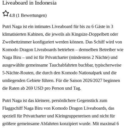
Liveaboard in Indonesia
4.8
(1 Bewertungen)
Putri Naga ist ein
intimates Liveaboard
für bis zu
6 Gäste
in
3
klimatisierten Kabinen
, die jeweils als Kingsize-Doppelbett oder
Zweibettzimmer konfiguriert werden können. Das Schiff wird von
Komodo Dragon Liveaboards betrieben – demselben Betreiber wie
Naga Biru – und ist für
Privatcharter
(mindestens 2 Nächte) und
ausgewählte gemeinsame Tauchabfahrten
buchbar, typischerweise
5-Nächte-Routen
, die durch den
Komodo Nationalpark und die
umliegenden Gebiete
führen. Für die Saison
2026/2027
beginnen
die Raten ab
269 USD pro Person und Tag
.
Putri Naga ist das kleinere, persönlichere Gegenstück zum
Flaggschiff Naga Biru von Komodo Dragon Liveaboards, das
speziell für Privatcharter und Kleingruppenreisen und nicht für
größere gemeinsame Abfahrten konzipiert wurde. Mit maximal 6