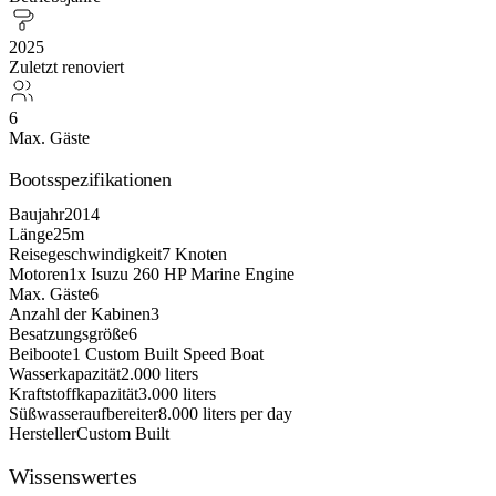
2025
Zuletzt renoviert
6
Max. Gäste
Bootsspezifikationen
Baujahr
2014
Länge
25m
Reisegeschwindigkeit
7 Knoten
Motoren
1x Isuzu 260 HP Marine Engine
Max. Gäste
6
Anzahl der Kabinen
3
Besatzungsgröße
6
Beiboote
1 Custom Built Speed Boat
Wasserkapazität
2.000 liters
Kraftstoffkapazität
3.000 liters
Süßwasseraufbereiter
8.000 liters per day
Hersteller
Custom Built
Wissenswertes