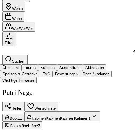
Wohin
Wann
Wer
Wer
Wer
i
Filter
A
Suchen
Übersicht
Touren
Kabinen
Ausstattung
Aktivitäten
Speisen & Getränke
FAQ
Bewertungen
Spezifikationen
Wichtige Hinweise
Putri Naga
Teilen
Wunschliste
1
Boot
11
Kabinen
Kabinen
Kabinen
Kabinen
Deckpläne
Pläne
2