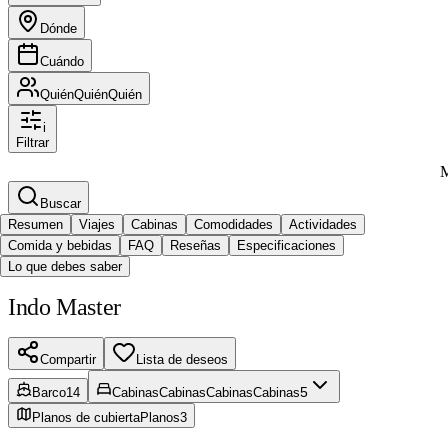
Dónde
Cuándo
Quién
Quién
Quién
i
Filtrar
M
Buscar
Resumen
Viajes
Cabinas
Comodidades
Actividades
Comida y bebidas
FAQ
Reseñas
Especificaciones
Lo que debes saber
Indo Master
Compartir
Lista de deseos
5
Barco
14
Cabinas
Cabinas
Cabinas
Cabinas
Planos de cubierta
Planos
3