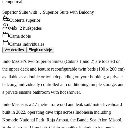
tiempo real.
Superior Suite with …
Superior Suite with Balcony
Cubierta superior
Máx. 2 huéspedes
Cama doble
Camas individuales
Ver detalles
Elegir un viaje
Indo Master's two Superior Suites (Cabins 1 and 2) are located on
the upper deck and feature reconfigurable twin beds (100 x 200 cm)
available as a double or twin depending on your booking, a private
balcony, individually controlled air conditioning, ample storage, and
a private ensuite bathroom with hot shower.
Indo Master is a 47-metre ironwood and teak sail/motor liveaboard
built in 2022, operating dive trips across Indonesia including
Komodo National Park, Raja Ampat, the Banda Sea, Alor, Misool,
Halmahera, and Lembeh. Cabin amenities include extra towels.