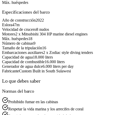
Máx. huéspedes
Especificaciones del barco
Año de construcción
2022
Eslora
47m
Velocidad de crucero
8 nudos
Motores
2 x Mitsubishi 304 HP marine diesel engines
Máx. huéspedes
18
Número de cabinas
9
Tamaño de la tripulación
16
Embarcaciones auxiliares
2 x Zodiac style diving tenders
Capacidad de agua
18.000 liters
Capacidad de combustible
16.000 liters
Generador de agua dulce
6.000 liters per day
Fabricante
Custom Built in South Sulawesi
Lo que debes saber
Normas del barco
Prohibido fumar en las cabinas
Respetar la vida marina y los arrecifes de coral