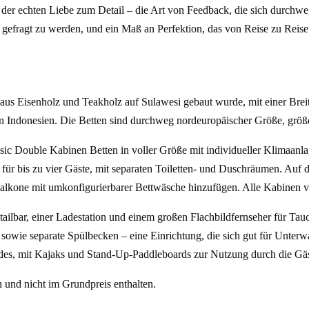
d der echten Liebe zum Detail – die Art von Feedback, die sich durchwe
l gefragt zu werden, und ein Maß an Perfektion, das von Reise zu Reise
22 aus Eisenholz und Teakholz auf Sulawesi gebaut wurde, mit einer Br
 in Indonesien. Die Betten sind durchweg nordeuropäischer Größe, größ
c Double Kabinen Betten in voller Größe mit individueller Klimaanla
ür bis zu vier Gäste, mit separaten Toiletten- und Duschräumen. Au
alkone mit umkonfigurierbarer Bettwäsche hinzufügen. Alle Kabinen v
ktailbar, einer Ladestation und einem großen Flachbildfernseher für Ta
owie separate Spülbecken – eine Einrichtung, die sich gut für Unterwa
ides, mit Kajaks und Stand-Up-Paddleboards zur Nutzung durch die G
 und nicht im Grundpreis enthalten.