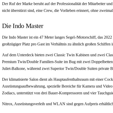
Der Ruf der Marke beruht auf der Professionalität der Mitarbeiter un
nicht überstürzt sind, eine Crew, die Vorlieben erinnert, ohne zweima
Die Indo Master
Die Indo Master ist ein 47 Meter langes Segel-/Motorschiff, das 20
großzügiger Platz pro Gast im Verhältnis zu ähnlich großen Schiffen
Auf dem Unterdeck bieten zwei Classic Twin Kabinen und zwei Classi
Premium Twin/Double Familien-Suite im Bug mit zwei Doppelbetten f
Juliet-Balkone, während zwei Superior Twin/Double Suiten private B
Der klimatisierte Salon dient als Hauptaufenthaltsraum mit einer Coc
Ausrüstungsaufbewahrung, spezielle Bereiche für Kamera und Video s
Zodiacs, unterstützt von drei Bauer-Kompressoren und vier Tauchgu
Nitrox, Ausrüstungsverleih und WLAN sind gegen Aufpreis erhältlich