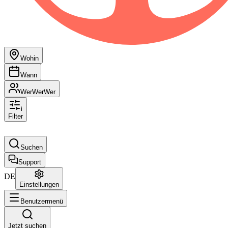
Wohin
Wann
Wer
Wer
Wer
i
Filter
Suchen
Support
DE
Einstellungen
Benutzermenü
Jetzt suchen