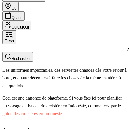
Où
Quand
Qui
Qui
Qui
i
Filtrer
A
Rechercher
Des uniformes impeccables, des serviettes chaudes dès votre retour à
bord, et quatre décennies à faire les choses de la même manière, à
chaque fois.
Ceci est une annonce de plateforme. Si vous êtes ici pour planifier
un voyage en bateau de croisière en Indonésie, commencez par le
guide des croisières en Indonésie
.