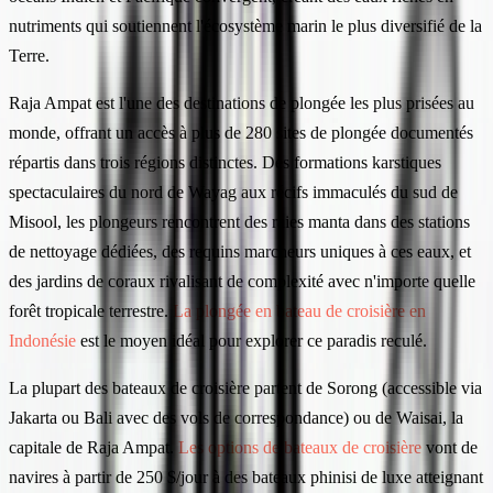
nutriments qui soutiennent l'écosystème marin le plus diversifié de la
Terre.
Raja Ampat est l'une des destinations de plongée les plus prisées au
monde, offrant un accès à plus de 280 sites de plongée documentés
répartis dans trois régions distinctes. Des formations karstiques
spectaculaires du nord de Wayag aux récifs immaculés du sud de
Misool, les plongeurs rencontrent des raies manta dans des stations
de nettoyage dédiées, des requins marcheurs uniques à ces eaux, et
des jardins de coraux rivalisant de complexité avec n'importe quelle
forêt tropicale terrestre.
La plongée en bateau de croisière en
Indonésie
est le moyen idéal pour explorer ce paradis reculé.
La plupart des bateaux de croisière partent de Sorong (accessible via
Jakarta ou Bali avec des vols de correspondance) ou de Waisai, la
capitale de Raja Ampat.
Les options de bateaux de croisière
vont de
navires à partir de 250 $/jour à des bateaux phinisi de luxe atteignant