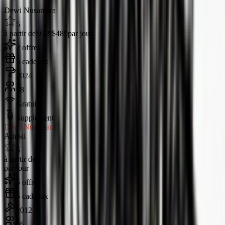
Dewi Nusantara
5
à partir de
$699
$489
par jour
2 offres
5 cadeaux
2024
18
Gratuit
Supplément
Dewi Nusantara
Ambai
5
à partir de
par jour
5 offres
5 cadeaux
2012
16