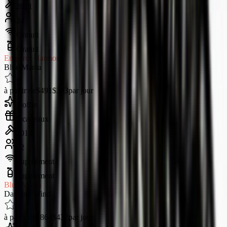
2021
24
Gratuit
Gratuit
Emperor Harmoni
Blue Manta
5
à partir de
$491
$393
par jour
1 offre
5 cadeaux
2014
22
Supplément
Supplément
Blue Manta
Dancing Wind
5
à partir de
$864
$432
par jour