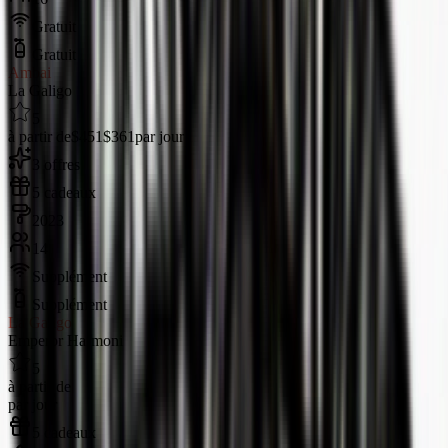
Gratuit
Gratuit
Ambai
La Galigo
5
à partir de
$451
$361
par jour
3 offres
5 cadeaux
2023
14
Supplément
Supplément
La Galigo
Emperor Harmoni
5
à partir de
par jour
5 cadeaux