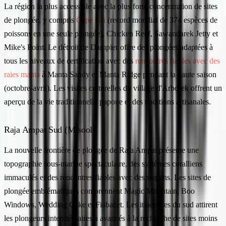
La région la plus accessible avec la plus forte concentration de sites
de plongée, y compris
Cape Kri
(record mondial de 374 espèces de
poissons en une seule plongée), Chicken Reef, Sawandarek Jetty et
Mike's Point. Le détroit de Dampier offre des plongées adaptées à
tous les niveaux de certification avec des
rencontres fiables avec des
raies manta
à Manta Sandy et Manta Ridge pendant la haute saison
(octobre-avril). Les visites culturelles du village d'Arborek offrent un
aperçu de la vie traditionnelle papoue et des traditions artisanales.
Raja Ampat Sud (Misool)
La nouvelle frontière de plongée de Raja Ampat présente une
topographie sous-marine spectaculaire, des systèmes coralliens
immaculés et des rencontres fiables avec des requins. Les sites de
plongée emblématiques comprennent Magic Mountain, Boo
Windows, Wedding Cake et Fiabacet. Les itinéraires du sud attirent
les plongeurs intermédiaires à avancés à la recherche de sites moins