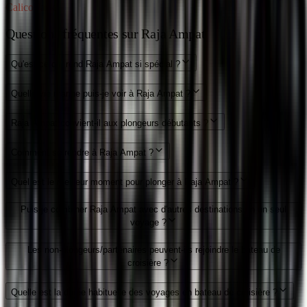
Calico Jack
Questions fréquentes sur Raja Ampat
Qu'est-ce qui rend Raja Ampat si spécial ?
Quelle vie marine puis-je voir à Raja Ampat ?
Raja Ampat convient-il aux plongeurs débutants ?
Comment se rendre à Raja Ampat ?
Quel est le meilleur moment pour plonger à Raja Ampat ?
Puis-je combiner Raja Ampat avec d'autres destinations en un seul
voyage ?
Les non-plongeurs/partenaires peuvent-ils rejoindre le bateau de
croisière ?
Quelle est la durée habituelle des voyages en bateau de croisière ?