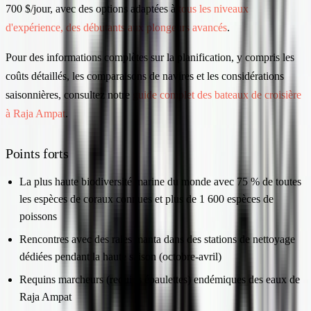
700 $/jour, avec des options adaptées à
tous les niveaux
d'expérience, des débutants aux plongeurs avancés
.
Pour des informations complètes sur la planification, y compris les
coûts détaillés, les comparaisons de navires et les considérations
saisonnières, consultez notre
guide complet des bateaux de croisière
à Raja Ampat
.
Points forts
La plus haute biodiversité marine du monde avec 75 % de toutes
les espèces de coraux connues et plus de 1 600 espèces de
poissons
Rencontres avec des raies manta dans des stations de nettoyage
dédiées pendant la haute saison (octobre-avril)
Requins marcheurs (requins épaulettes) endémiques des eaux de
Raja Ampat