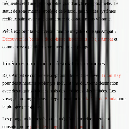
fréquentés et d'une photographie grand angle exceptionnelle. Le
statut de zone marine protégée de Misool garantit des systèmes
récifaux sains avec une couverture de coraux mous vibrante.
Prêt à explorer la biodiversité marine inégalée de Raja Ampat ?
Découvrez les bateaux de croisière disponibles à Raja Ampat
et
commencez à planifier votre aventure de plongée.
Itinéraires combinés et destinations connexes
Raja Ampat se combine exceptionnellement bien avec
Triton Bay
pour des itinéraires prolongés incluant une deuxième destination
avec des requins-baleines mais des croisières plus limitées. Les
voyages prolongés peuvent également inclure
la Mer de Banda
pour
la plongée pélagique.
Les plongeurs intéressés par la mégafaune marine devraient
consulter notre
guide de plongée sur les grands animaux