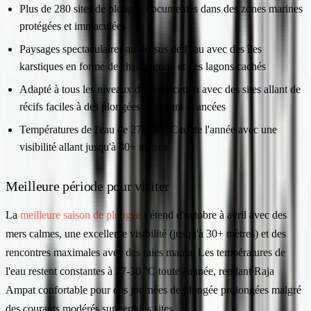
Plus de 280 sites de plongée documentés dans des zones marines
protégées et immaculées
Paysages spectaculaires au-dessus de l'eau avec des îles
karstiques en forme de champignon et des lagons cachés
Adapté à tous les niveaux de certification avec des sites allant de
récifs faciles à des plongées à courant avancées
Températures de l'eau de 27 à 30 °C toute l'année avec une
visibilité allant jusqu'à 30+ mètres
Meilleure période pour visiter
La
meilleure saison de plongée
s'étend d'octobre à avril avec des
mers calmes, une excellente visibilité (jusqu'à 30+ mètres) et des
rencontres maximales avec des raies manta. Les températures de
l'eau restent constantes à 27-30 °C toute l'année, rendant Raja
Ampat confortable pour des journées de plongée prolongées malgré
des courants modérés sur certains sites.