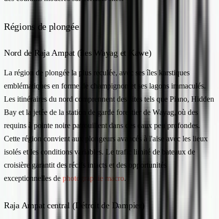
Régions de plongée
Nord de Raja Ampat (îles Wayag et Kawe)
La région de plongée la plus reculée, avec ses îles karstiques
emblématiques en forme de champignon et ses lagons immaculés.
Les itinéraires du nord comprennent des sites tels que Piano, Hidden
Bay et la jetée de la station de garde forestier de Wayag, où des
requins à pointe noire patrouillent dans des eaux peu profondes.
Cette région convient aux plongeurs avancés à l'aise avec les lieux
isolés et les conditions variables. Le trafic limité de bateaux de
croisière garantit des récifs intacts et des opportunités
exceptionnelles de
photographie macro
.
Raja Ampat central (Détroit de Dampier)