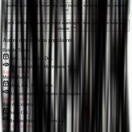
Quelles activités et excursions sont incluses sur le bateau de croisière
?
Est-il difficile de trouver un hôtel avant/après mon voyage en bateau de
croisière ?
Autres destinations populaires
Baie de Triton
Janv. - Avr., Oct. - Déc.
Requins-baleines, Macrofaune +4
Baie de Triton
Mer de Banda
Mars, Avr., Sept. - Nov.
Requins-marteaux, Monts sous-marins +4
Mer de Banda
Baie de Cenderawasih
Juin - Oct.
Requins-baleines, Épaves +4
Baie de Cenderawasih
Komodo