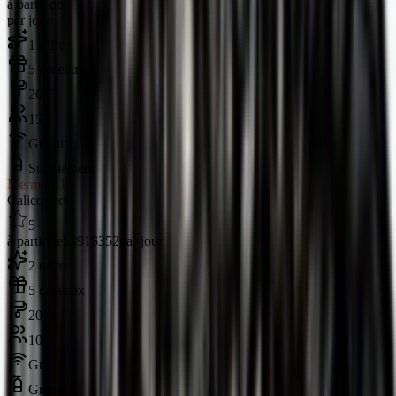
à partir de
par jour
1 offre
5 cadeaux
2025
15
Gratuit
Supplément
Mermaid I
Calico Jack
5
à partir de
$391
$352
par jour
2 offres
5 cadeaux
2024
10
Gratuit
Gratuit