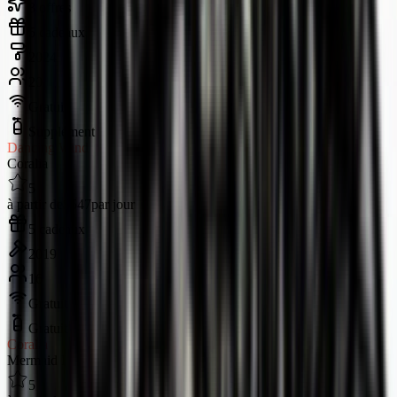
3 offres
5 cadeaux
2024
20
Gratuit
Supplément
Dancing Wind
Coralia
5
à partir de
$547
par jour
5 cadeaux
2019
16
Gratuit
Gratuit
Coralia
Mermaid I
5