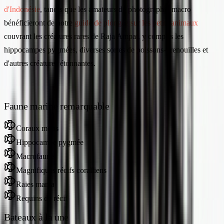
d'Indonésie
, tandis que les amateurs de photographie macro
bénéficieront de notre
guide de plongée sur les petits animaux
couvrant les créatures rares de Raja Ampat, y compris les
hippocampes pygmées, diverses sortes de poissons-grenouilles et
d'autres créatures étonnantes.
Faune marine remarquable
Coraux mous
Hippocampe pygmée
Macrofaune
Magnifiques récifs coralliens
Raies manta
Requins de récif
Bateaux à la une