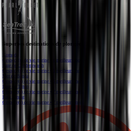
Superbes destinations de plongée
Komodo
6 espèce(s) de vie marine • 6 meilleurs mois
Baie de Cenderawasih
6 espèce(s) de vie marine • 5 meilleurs mois
Mer de Banda
6 espèce(s) de vie marine • 5 meilleurs mois
Baie de Triton
6 espèce(s) de vie marine • 7 meilleurs mois
Raja Ampat
6 espèce(s) de vie marine • 7 meilleurs mois