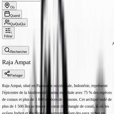
Où
Quand
Qui
Qui
Qui
i
Filtrer
A
Rechercher
Raja Ampat
Partager
Raja Ampat, situé en Papouasie occidentale, Indonésie, représente
l'épicentre de la biodiversité marine mondiale avec 75 % des espèces
de coraux et plus de 1 600 espèces de poissons. Cet archipel isolé de
plus de 1 500 îles se trouve au cœur du Triangle de corail, là où les
océans Indien et Pacifique convergent, créant des eaux riches en