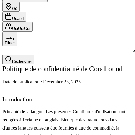
Où
Quand
Qui
Qui
Qui
i
Filtrer
A
Rechercher
Politique de confidentialité de Coralbound
Date de publication : December 23, 2025
Introduction
Primauté de la langue
: Les présentes Conditions d'utilisation sont
rédigées à l'origine en anglais. Bien que des traductions dans
d'autres langues puissent être fournies à titre de commodité, la