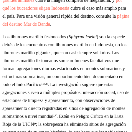
grandes animales
cubre la imagen completa de megafauna, y
por
qué los buceadores eligen Indonesia
cubre el caso más amplio para
el país. Para una visión general rápida del destino, consulte la
página
del destino Mar de Banda
.
Los tiburones martillo festoneados (
Sphyrna lewini
) son la especie
detrás de los encuentros con tiburones martillo en Indonesia, no los
tiburones martillo gigantes, que son casi siempre solitarios. Los
tiburones martillo festoneados son cardúmenes facultativos que
forman agregaciones diurnas estacionales en montes submarinos y
estructuras submarinas, un comportamiento bien documentado en
todo el Indo-Pacífico¹²⁵⁸. La investigación sugiere que estas
agregaciones sirven a múltiples propósitos: interacción social, uso de
estaciones de limpieza y apareamiento, con observaciones de
apareamiento directo registradas en sitios de agregación de montes
submarinos a nivel mundial¹⁰. Están en Peligro Crítico en la Lista
Roja de la UICN⁹; la sobrepesca ha eliminado sitios de agregación