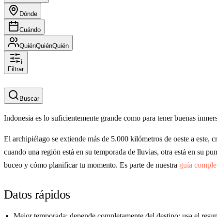
Dónde
Cuándo
Quién
Quién
Quién
i
Filtrar
Buscar
Indonesia es lo suficientemente grande como para tener buenas inmersi
El archipiélago se extiende más de 5.000 kilómetros de oeste a este, c
cuando una región está en su temporada de lluvias, otra está en su pu
buceo y cómo planificar tu momento. Es parte de nuestra
guía comple
Datos rápidos
Mejor temporada: depende completamente del destino; usa el resu