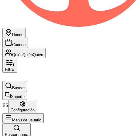
Dónde
Cuándo
Quién
Quién
Quién
i
Filtrar
Buscar
Soporte
ES
Configuración
Menú de usuario
Buscar ahora